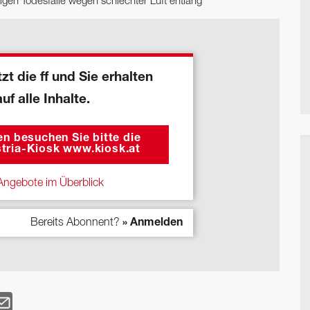
itigen Todesfälle wegen schlechter Luft entlang
zt die ff und Sie erhalten
auf alle Inhalte.
n besuchen Sie bitte die
tria-Kiosk www.kiosk.at
ngebote im Überblick
Bereits Abonnent?
» Anmelden