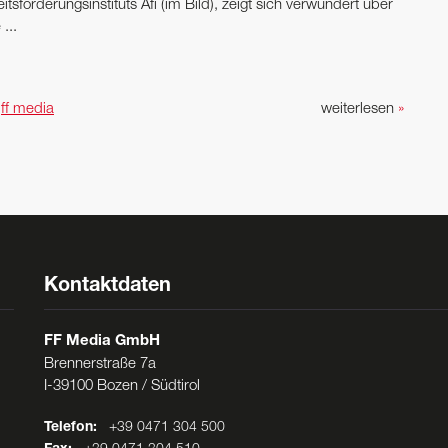
itsförderungsinstituts Afi (im Bild), zeigt sich verwundert über
 ...
n
ff media
weiterlesen
»
Kontaktdaten
FF Media GmbH
Brennerstraße 7a
I-39100 Bozen / Südtirol
Telefon:
+39 0471 304 500