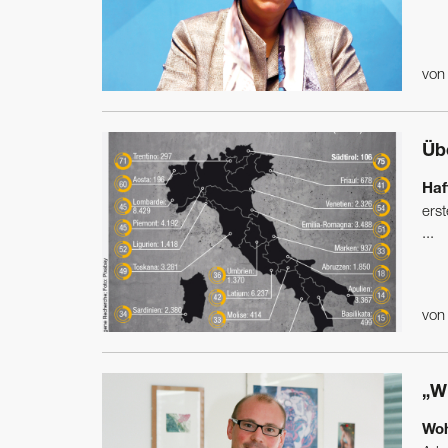
vo
Üb
Haf
ers
...
vo
„W
Woh