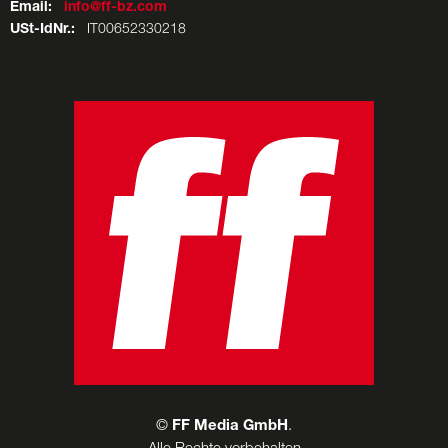
Email:
info@ff-bz.com
USt-IdNr.:
IT00652330218
©
FF Media GmbH
.