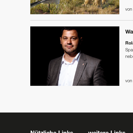
vo
Wa
Rol
Spaß
nebe
vo