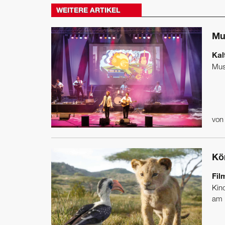
WEITERE ARTIKEL
Mu
Kal
Mus
vo
Kö
Fil
Kin
am .