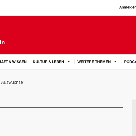
Anmelde
in
AFT & WISSEN
KULTUR & LEBEN
WEITERE THEMEN
PODC
t Auswüchse“