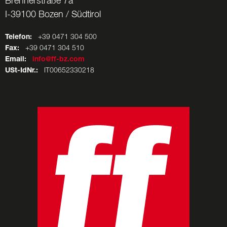
Brennerstraße 7a
I-39100 Bozen / Südtirol
Telefon:
+39 0471 304 500
Fax:
+39 0471 304 510
Email:
info@ff-bz.com
USt-IdNr.:
IT00652330218