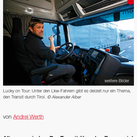
weitere Bilder
Lucky on Tour: Unter den Lkw-Fahrern gibt es derzeit nur ein Thema,
den Transit durch Tirol.
© Alexander Alber
von
Andrej Werth