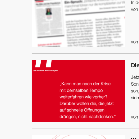
In 
von 
vo
Di
Jet
Sond
sorg
sich
vo