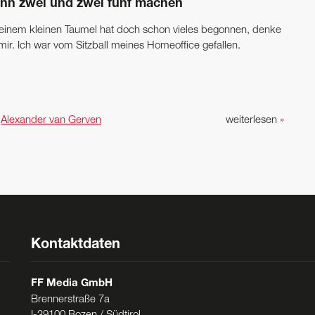
nn zwei und zwei fünf machen
 einem kleinen Taumel hat doch schon vieles begonnen, denke
mir. Ich war vom Sitzball meines Homeoffice gefallen.
n
Alexander van Gerven
weiterlesen
»
Kontaktdaten
FF Media GmbH
Brennerstraße 7a
I-39100 Bozen / Südtirol