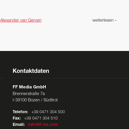
n
Alexander van Gerven
weiterlesen
»
Kontaktdaten
FF Media GmbH
Brennerstraße 7a
I-39100 Bozen / Südtirol
Telefon:
+39 0471 304 500
Fax:
+39 0471 304 510
Email:
info@ff-bz.com