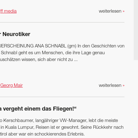
n
ff media
weiterlesen
»
r Neurotiker
ERSCHEINUNG ANA SCHNABL (gm) In den Geschichten von
 Schnabl geht es um Menschen, die ihre Lage genau
uschätzen wissen, sich aber nicht zu ...
n
Georg Mair
weiterlesen
»
a vergeht einem das Fliegen!“
o Kerschbaumer, langjähriger VW-Manager, lebt die meiste
t in Kuala Lumpur, ­Reisen ist er gewohnt. Seine Rückkehr nach
tirol aber war ein schockierendes Erlebnis.