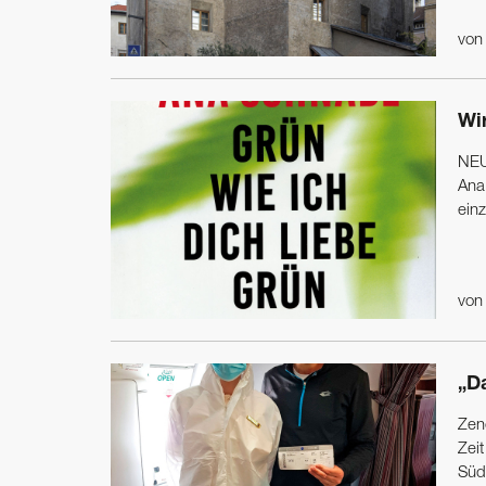
vo
Wi
NEU
Ana
einz
vo
„D
Zen
Zei
Süd