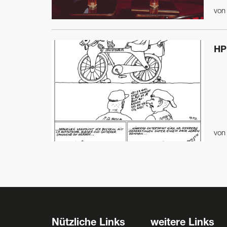
vo
HP
vo
Nützliche Links
weitere Links