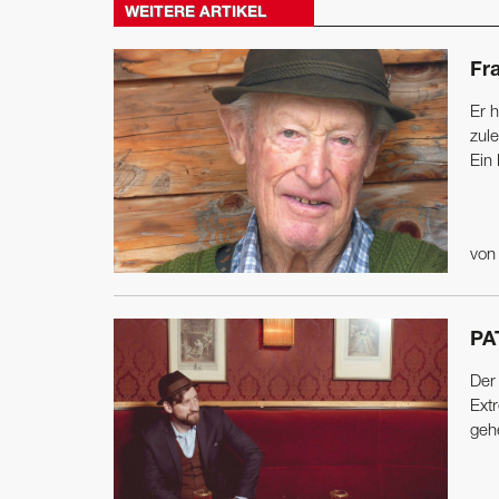
WEITERE ARTIKEL
Fr
Er 
zule
Ein
vo
PA
Der
Ext
geh