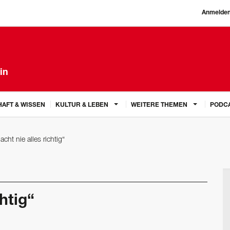
Anmelde
in
AFT & WISSEN
KULTUR & LEBEN
WEITERE THEMEN
PODC
cht nie alles richtig“
htig“