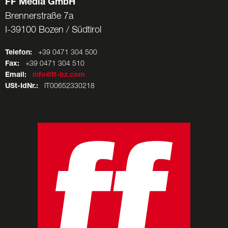
FF Media GmbH
Brennerstraße 7a
I-39100 Bozen / Südtirol
Telefon:
+39 0471 304 500
Fax:
+39 0471 304 510
Email:
info@ff-bz.com
USt-IdNr.:
IT00652330218