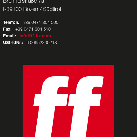
Brennerstraße 7a
I-39100 Bozen / Südtirol
Telefon:
+39 0471 304 500
Fax:
+39 0471 304 510
Email:
info@ff-bz.com
USt-IdNr.:
IT00652330218