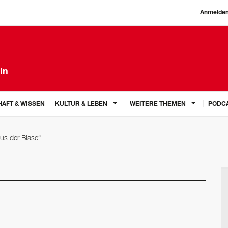
Anmelde
in
AFT & WISSEN
KULTUR & LEBEN
WEITERE THEMEN
PODC
us der Blase“