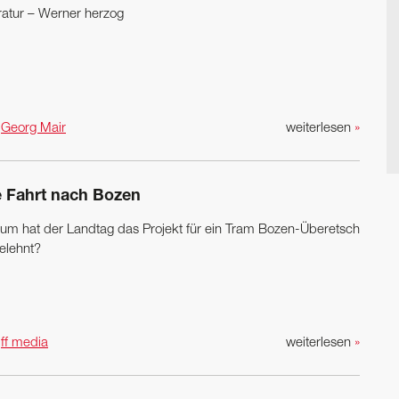
eratur – Werner herzog
n
Georg Mair
weiterlesen
»
e Fahrt nach Bozen
um hat der Landtag das Projekt für ein Tram Bozen-Überetsch
elehnt?
n
ff media
weiterlesen
»