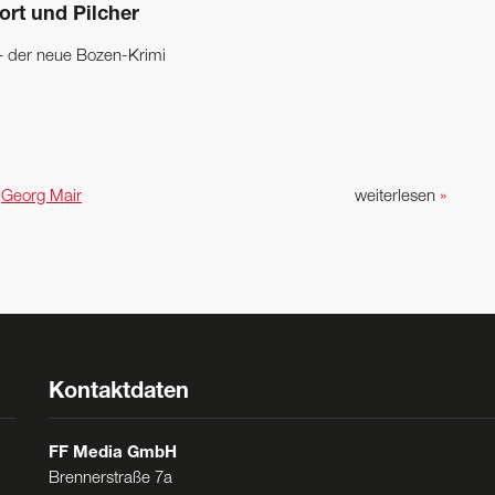
ort und Pilcher
– der neue Bozen-Krimi
n
Georg Mair
weiterlesen
»
Kontaktdaten
FF Media GmbH
Brennerstraße 7a