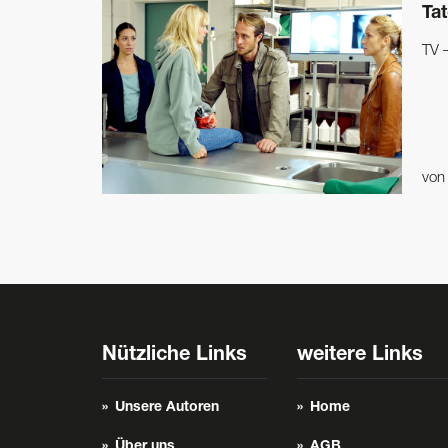
Tat
TV 
vo
Nützliche Links
weitere Links
Unsere Autoren
Home
Über uns
AGB