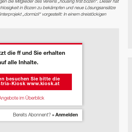
n die Mitglieder des Vereins „housing first bozen“. Dieser hat
hlosigkeit in Bozen zu bekämpfen und neue Lösungsansätze
terprojekt „dormizil“ vorgestellt: In einem dreistöckigen
zt die ff und Sie erhalten
auf alle Inhalte.
n besuchen Sie bitte die
tria-Kiosk www.kiosk.at
ngebote im Überblick
Bereits Abonnent?
» Anmelden