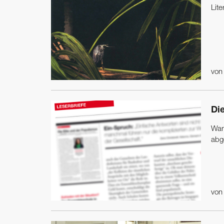
Lit
vo
Di
War
abg
vo