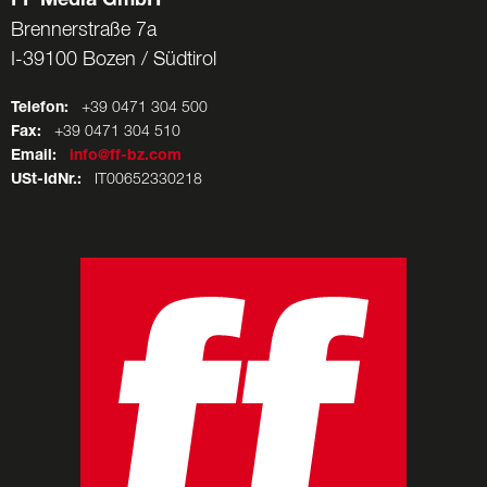
FF Media GmbH
Brennerstraße 7a
I-39100 Bozen / Südtirol
Telefon:
+39 0471 304 500
Fax:
+39 0471 304 510
Email:
info@ff-bz.com
USt-IdNr.:
IT00652330218