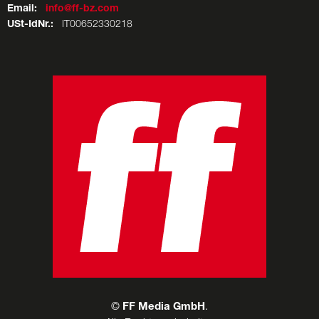
Email:
info@ff-bz.com
USt-IdNr.:
IT00652330218
©
FF Media GmbH
.