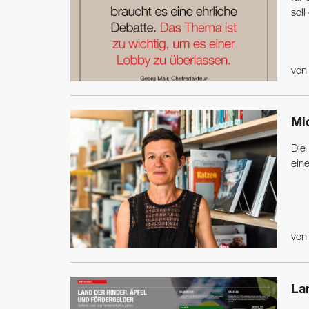
soll
vo
Mi
Die
eine
vo
La