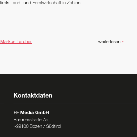
irols Land- und Forstwirtschaft in Zahlen
n
Markus Larcher
weiterlesen
»
Kontaktdaten
FF Media GmbH
Brennerstraße 7a
I-39100 Bozen / Südtirol