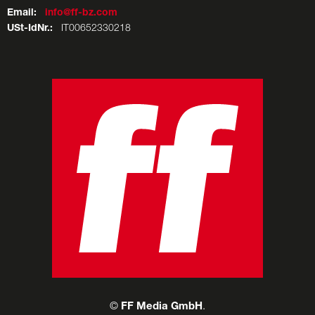
Email:
info@ff-bz.com
USt-IdNr.:
IT00652330218
©
FF Media GmbH
.