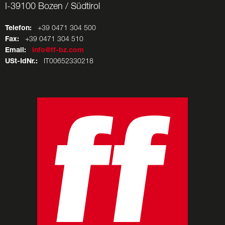
I-39100 Bozen / Südtirol
Telefon:
+39 0471 304 500
Fax:
+39 0471 304 510
Email:
info@ff-bz.com
USt-IdNr.:
IT00652330218