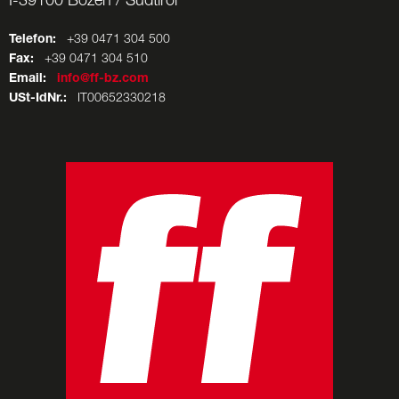
I-39100 Bozen / Südtirol
Telefon:
+39 0471 304 500
Fax:
+39 0471 304 510
Email:
info@ff-bz.com
USt-IdNr.:
IT00652330218