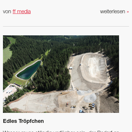
von
ff media
weiterlesen
»
Edles Tröpfchen