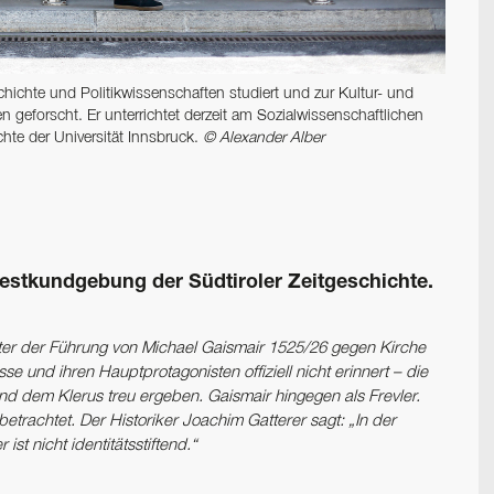
hichte und Politikwissenschaften studiert und zur Kultur- und
 geforscht. Er ­unterrichtet derzeit am Sozialwissenschaftlichen
chte der Universität Innsbruck.
© Alexander Alber
est­kundgebung der Südtiroler ­Zeitgeschichte.
unter der Führung von Michael Gaismair 1525/26 gegen Kirche
e und ihren Hauptprotagonisten offiziell nicht erinnert – die
und dem Klerus treu ergeben. Gaismair hingegen als Frevler.
 betrachtet. Der Historiker Joachim Gatterer sagt: „In der
ist nicht identitätsstiftend.“