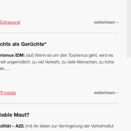
n
Extrawurst
weiterlesen
»
ichts als Gerüchte“
rismus IDM:
(sul) Wenn es um den Tourismus geht, wird es
ell ungemütlich: zu viel Verkehr, zu viele Menschen, zu hohe
se, ...
n
ff media
weiterlesen
»
riable Maut?
ilität – A22:
(ml) An Ideen zur Verringerung der Verkehrsflut