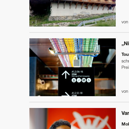
vo
„N
Tou
schn
Prei
vo
Va
Mob