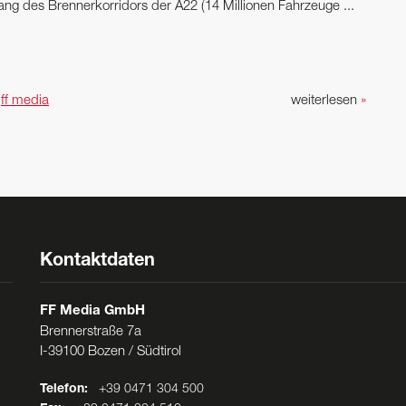
lang des Brennerkorridors der A22 (14 Millionen Fahrzeuge ...
n
ff media
weiterlesen
»
Kontaktdaten
FF Media GmbH
Brennerstraße 7a
I-39100 Bozen / Südtirol
Telefon:
+39 0471 304 500