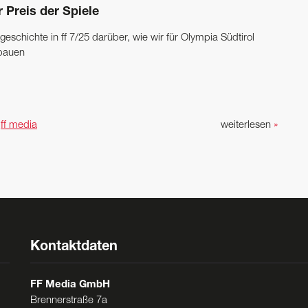
 Preis der Spiele
lgeschichte in ff 7/25 darüber, wie wir für Olympia Südtirol
bauen
n
ff media
weiterlesen
»
Kontaktdaten
FF Media GmbH
Brennerstraße 7a