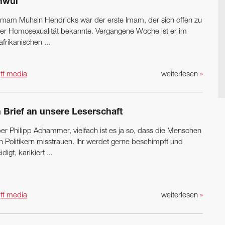
hwul
) Imam Muhsin Hendricks war der erste Imam, der sich offen zu
ner Homosexualität bekannte. Vergangene Woche ist er im
frikanischen ...
n
ff media
weiterlesen
»
n Brief an unsere Leserschaft
ber Philipp Achammer, vielfach ist es ja so, dass die Menschen
h Politikern misstrauen. Ihr werdet gerne beschimpft und
idigt, karikiert ...
n
ff media
weiterlesen
»