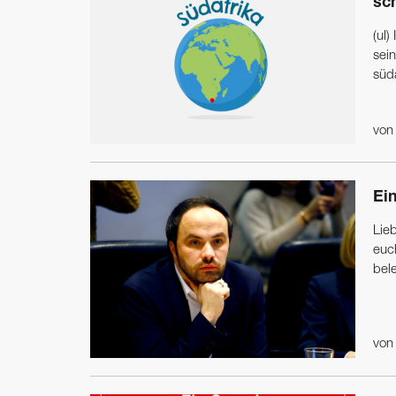
sc
(ul
sei
süda
vo
Ei
Lie
euc
bele
vo