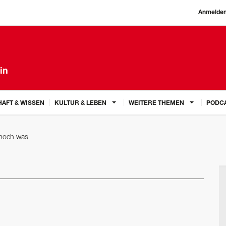
Anmelde
in
AFT & WISSEN
KULTUR & LEBEN
WEITERE THEMEN
PODC
 noch was