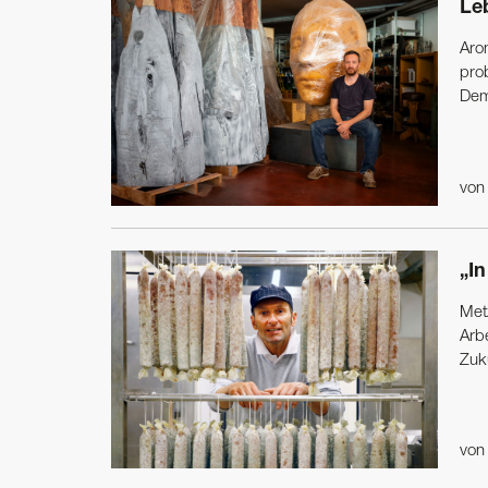
Le
Aron
pro
Dem
vo
„In
Met
Arbe
Zuku
vo