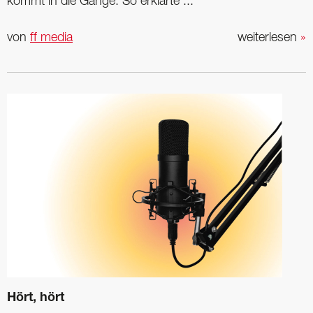
kommt in die Gänge. So erklärte ...
von
ff media
weiterlesen
»
Hört, hört