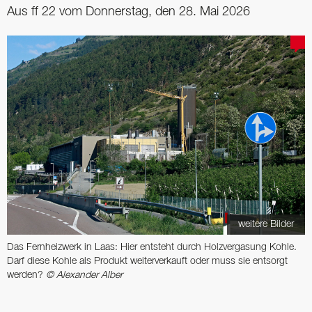
Aus ff 22 vom Donnerstag, den 28. Mai 2026
weitere Bilder
Das Fernheizwerk in Laas: Hier entsteht durch Holzvergasung Kohle.
Darf diese Kohle als Produkt weiterverkauft oder muss sie entsorgt
werden?
© Alexander Alber