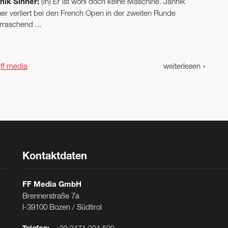
nik Sinner:
(lh) Er ist wohl doch keine Maschine. Jannik
ner verliert bei den French Open in der zweiten Runde
rraschend ...
n
ff media
weiterlesen
»
Kontaktdaten
FF Media GmbH
Brennerstraße 7a
I-39100 Bozen / Südtirol