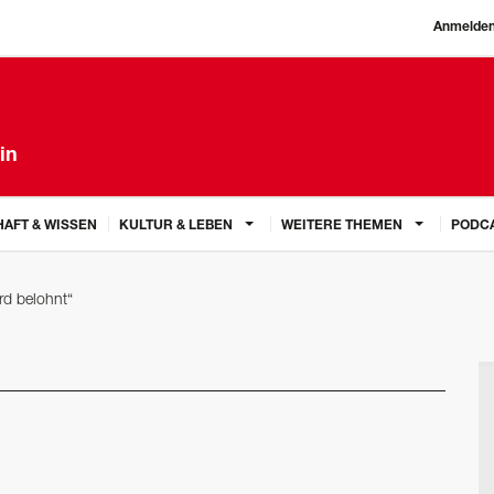
Anmelde
in
AFT & WISSEN
KULTUR & LEBEN
WEITERE THEMEN
PODC
rd belohnt“