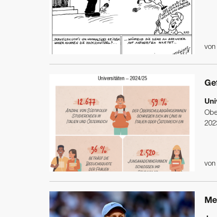
vo
Ge
Uni
Obe
2023
vo
Me