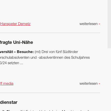
n
Hanspeter Demetz
weiterlesen
»
fragte Uni-Nähe
versität – Besuche:
(ml) Drei von fünf Südtiroler
rschulabsolventen und -absolventinnen des Schuljahres
/24 setzten ...
n
ff media
weiterlesen
»
dienstar