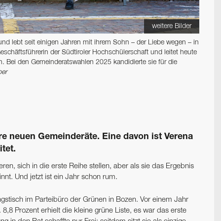
weitere Bilder
nd lebt seit einigen Jahren mit ihrem Sohn – der Liebe wegen – in
eschäfts­führerin der ­Südtiroler Hochschülerschaft und leitet heute
en. Bei den Gemeinde­ratswahlen 2025 ­kandidierte sie für die
ber
hre neuen Gemeinderäte. Eine davon ist Verena
itet.
eren, sich in die erste Reihe stellen, aber als sie das Ergebnis
nnt. Und jetzt ist ein Jahr schon rum.
ngstisch im Parteibüro der Grünen in Bozen. Vor einem Jahr
8 Prozent erhielt die kleine grüne Liste, es war das erste