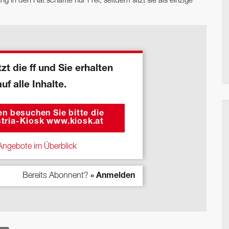
in den Rat schaffte nur Frei; seitdem sitzt sie als einzige
zt die ff und Sie erhalten
auf alle Inhalte.
n besuchen Sie bitte die
tria-Kiosk www.kiosk.at
ngebote im Überblick
Bereits Abonnent?
» Anmelden