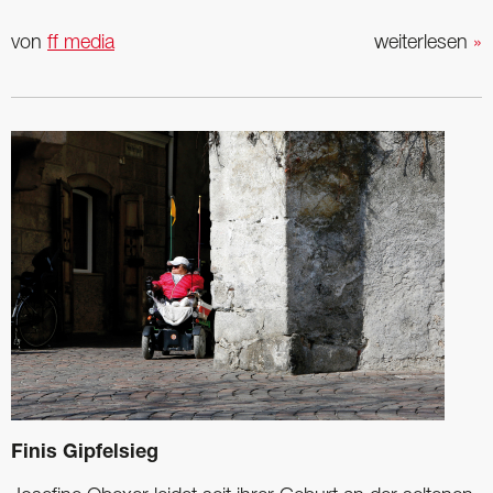
von
ff media
weiterlesen
»
Finis Gipfelsieg