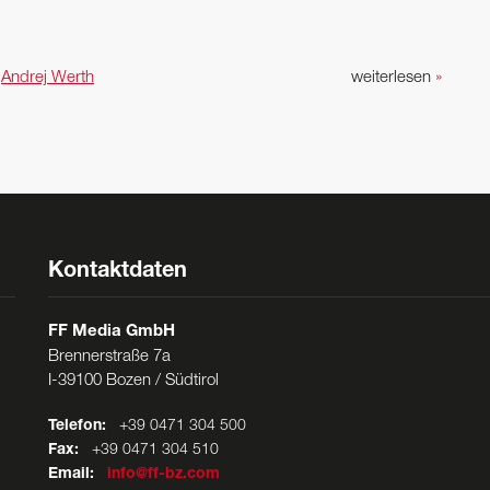
n
Andrej Werth
weiterlesen
»
Kontaktdaten
FF Media GmbH
Brennerstraße 7a
I-39100 Bozen / Südtirol
Telefon:
+39 0471 304 500
Fax:
+39 0471 304 510
Email:
info@ff-bz.com