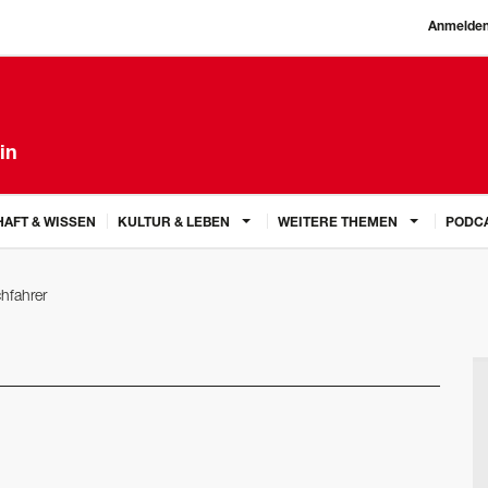
Anmelde
in
AFT & WISSEN
KULTUR & LEBEN
WEITERE THEMEN
PODC
chfahrer