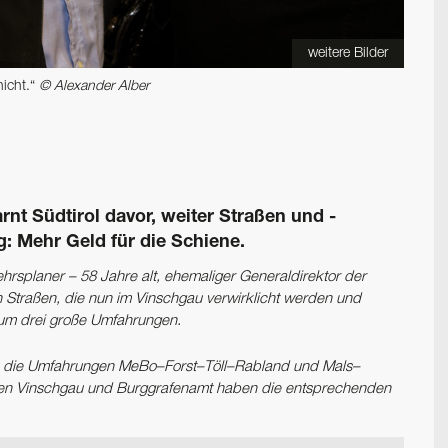
weitere Bilder
nicht.“
© Alexander Alber
t Südtirol davor, weiter Straßen und ­
 Mehr Geld für die Schiene.
hrsplaner – 58 Jahre alt, ehemaliger Generaldirektor der
 Straßen, die nun im Vinschgau verwirklicht werden und
 um drei große Umfahrungen.
ut, die Umfahrungen MeBo–Forst–Töll–Rabland und Mals–
ften Vinschgau und Burggrafenamt haben die entsprechenden