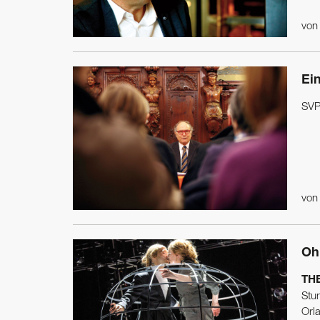
vo
Ei
SVP
vo
Oh
THE
Stu
Orla