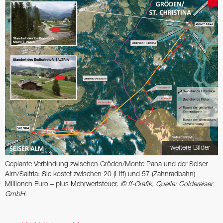
weitere Bilder
Geplante Verbindung zwischen Gröden/Monte Pana und der Seiser
Alm/Saltria: Sie kostet zwischen 20 (Lift) und 57 (Zahnradbahn)
Millionen Euro – plus Mehrwertsteuer.
© ff-Grafik, Quelle: Coldereiser
GmbH