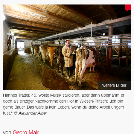
weitere Bilder
Hannes Tratter, 45, wollte Musik studieren, aber dann übernahm er
doch als einziger Nachkomme den Hof in Wiesen/Pfitsch: „Ich bin
gerne Bauer. Das wäre ja kein Leben, wenn du deine Arbeit ungern
tust.“
© Alexander Alber
von
Georg Mair