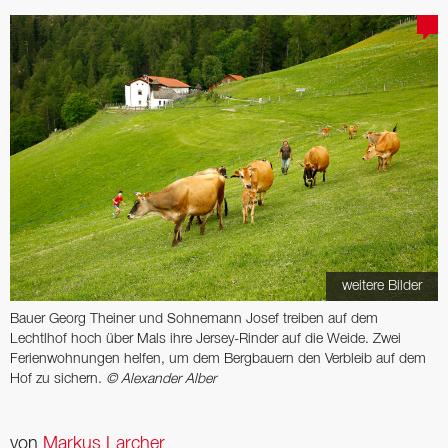
weitere Bilder
Bauer Georg Theiner und Sohnemann Josef treiben auf dem
Lechtlhof hoch über Mals ihre Jersey-Rinder auf die Weide. Zwei
Ferienwohnungen helfen, um dem Bergbauern den Verbleib auf dem
Hof zu sichern.
© Alexander Alber
von
Markus Larcher