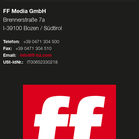
FF Media GmbH
Brennerstraße 7a
I-39100 Bozen / Südtirol
Telefon:
+39 0471 304 500
Fax:
+39 0471 304 510
Email:
info@ff-bz.com
USt-IdNr.:
IT00652330218