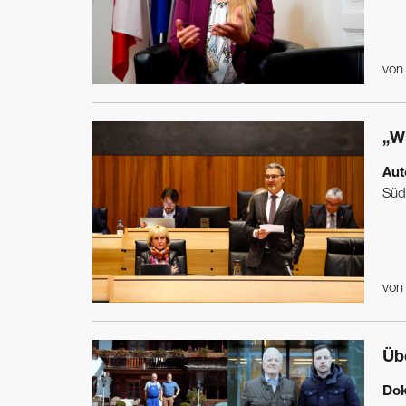
vo
„W
Aut
Südt
vo
Üb
Dok