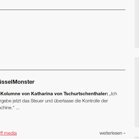
üsselMonster
Kolumne von Katharina von Tschurtschenthaler:
„Ich
gebe jetzt das ­Steuer und überlasse die Kontrolle der
hine.“ ...
n
ff media
weiterlesen
»