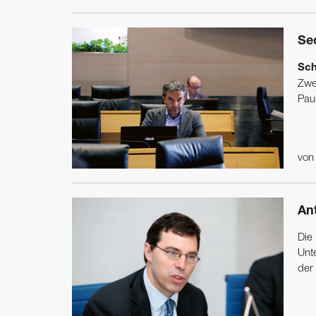
Sec
Sch
Zwe
Paul
vo
An
Die
Unt
der 