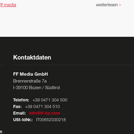
n
ff media
weiterlesen
»
Kontaktdaten
FF Media GmbH
Brennerstraße 7a
I-39100 Bozen / Südtirol
Telefon:
+39 0471 304 500
Fax:
+39 0471 304 510
Email:
info@ff-bz.com
USt-IdNr.:
IT00652330218
n