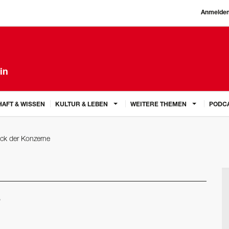
Anmelde
in
AFT & WISSEN
KULTUR & LEBEN
WEITERE THEMEN
PODC
ck der Konzerne
e