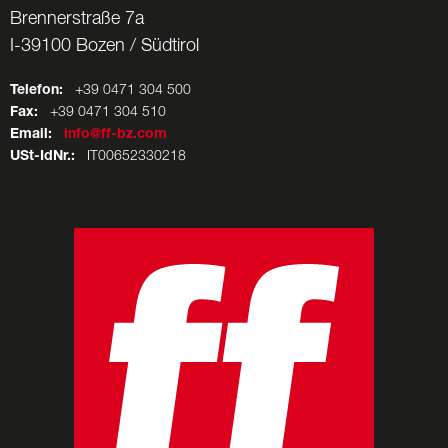
Brennerstraße 7a
I-39100 Bozen / Südtirol
Telefon:
+39 0471 304 500
Fax:
+39 0471 304 510
Email:
info@ff-bz.com
USt-IdNr.:
IT00652330218