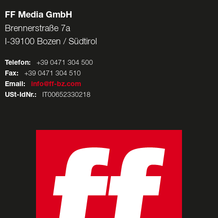
FF Media GmbH
Brennerstraße 7a
I-39100 Bozen / Südtirol
Telefon:
+39 0471 304 500
Fax:
+39 0471 304 510
Email:
info@ff-bz.com
USt-IdNr.:
IT00652330218