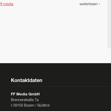
n
ff media
weiterlesen
»
Kontaktdaten
FF Media GmbH
Brennerstraße 7a
I-39100 Bozen / Südtirol