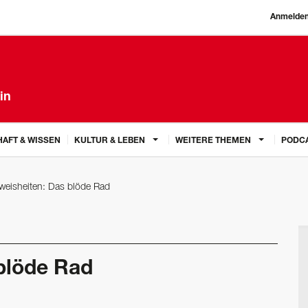
Anmelde
in
AFT & WISSEN
KULTUR & LEBEN
WEITERE THEMEN
PODC
eisheiten: Das blöde Rad
blöde Rad