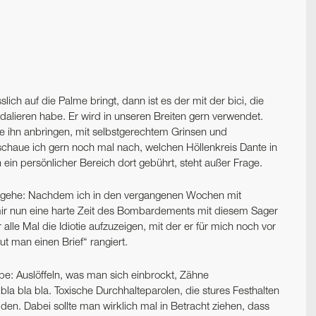
ch auf die Palme bringt, dann ist es der mit der bici, die
pedalieren habe. Er wird in unseren Breiten gern verwendet.
die ihn anbringen, mit selbstgerechtem Grinsen und
chaue ich gern noch mal nach, welchen Höllenkreis Dante in
n ein persönlicher Bereich dort gebührt, steht außer Frage.
 eingehe: Nachdem ich in den vergangenen Wochen mit
 mir nun eine harte Zeit des Bombardements mit diesem Sager
 alle Mal die Idiotie aufzuzeigen, mit der er für mich noch vor
man einen Brief“ rangiert.
lbe: Auslöffeln, was man sich einbrockt, Zähne
a bla bla. Toxische Durchhalteparolen, die stures Festhalten
lden. Dabei sollte man wirklich mal in Betracht ziehen, dass