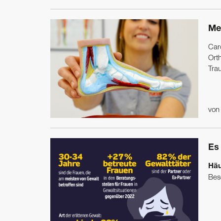
Me
Caro
Ort
Tra
vo
Es 
Häu
Bese