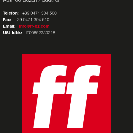
I-39100 Bozen / Südtirol
Telefon:
+39 0471 304 500
Fax:
+39 0471 304 510
Email:
info@ff-bz.com
USt-IdNr.:
IT00652330218