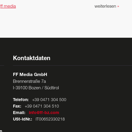
n
ff media
weiterlesen
»
Kontaktdaten
FF Media GmbH
Brennerstraße 7a
I-39100 Bozen / Südtirol
Telefon:
+39 0471 304 500
Fax:
+39 0471 304 510
Email:
info@ff-bz.com
USt-IdNr.:
IT00652330218
n