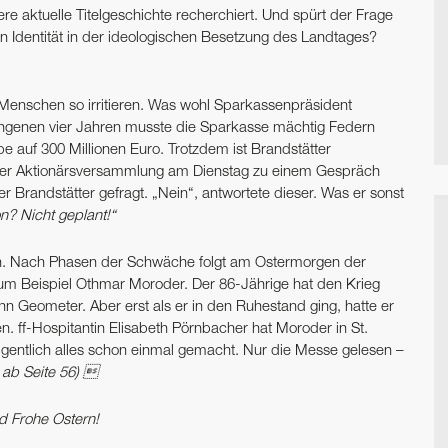
re aktuelle Titelgeschichte recherchiert. Und spürt der Frage
 Identität in der ideologischen Besetzung des Landtages?
enschen so irritieren. Was wohl Sparkassenpräsident
angenen vier Jahren musste die Sparkasse mächtig Federn
pe auf 300 Millionen Euro. Trotzdem ist Brandstätter
ld der Aktionärsversammlung am Dienstag zu einem Gespräch
 er Brandstätter gefragt. „Nein“, antwortete dieser. Was er sonst
n? Nicht geplant!“
n. Nach Phasen der Schwäche folgt am Ostermorgen der
 Zum Beispiel Othmar Moroder. Der 86-Jährige hat den Krieg
n Geometer. Aber erst als er in den Ruhestand ging, hatte er
en. ff-Hospitantin Elisabeth Pörnbacher hat Moroder in St.
igentlich alles schon einmal gemacht. Nur die Messe gelesen –
 ab Seite 56) 
d Frohe Ostern!