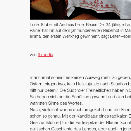
In der Stube mit Andreas Leiter-Reber: Der 34-jährige La
Rainer hat ihn auf dem jahrhundertealten Reberhof in Marl
einmal den ersten Weltkrieg gewinnen“, sagt Leiter-Rebe
von
ff media
manchmal scheint es keinen Ausweg mehr zu geben, m
Ostern, nirgendwo, kein Halleluja. Je nach Situatio
hilft nur beten.“ Die Südtiroler Freiheitlichen haben
Sie haben sich an die Schützen gewandt und sich bei
wahrsten Sinne des Wortes.
Na ja, vielleicht war es auch umgekehrt und die Schü
schon so genau. Mit der Kandidatur eines radikalen
Geschäftsführer) für die Parteispitze der Blauen könn
politischen Geschichte des Landes, aber auch in jene