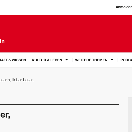
Anmelde
in
AFT & WISSEN
KULTUR & LEBEN
WEITERE THEMEN
PODC
serin, lieber Leser,
er,