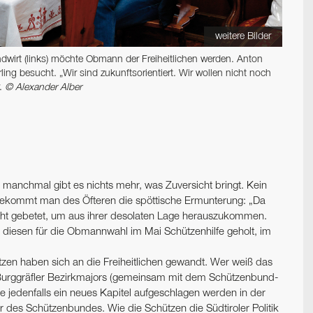
weitere Bilder
ndwirt (links) möchte Obmann der Freiheitlichen werden. Anton
ing besucht. „Wir sind zukunftsorientiert. Wir wollen nicht noch
r.
© Alexander Alber
anchmal gibt es nichts mehr, was Zuversicht bringt. Kein
n bekommt man des Öfteren die spöttische Ermunterung: „Da
 nicht gebetet, um aus ihrer desolaten Lage herauszukommen.
 diesen für die Obmannwahl im Mai Schützenhilfe geholt, im
tzen haben sich an die Freiheitlichen gewandt. Wer weiß das
 Burggräfler Bezirkmajors (gemeinsam mit dem Schützenbund-
te jedenfalls ein neues Kapitel aufgeschlagen werden in der
r des Schützenbundes. Wie die Schützen die Südtiroler Politik