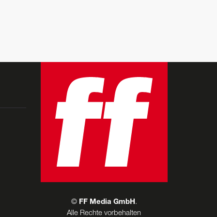
©
FF Media GmbH
.
Alle Rechte vorbehalten