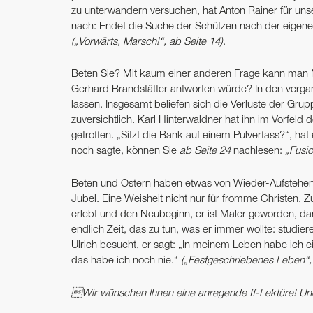
zu unterwandern versuchen, hat Anton Rainer für unse
nach: Endet die Suche der Schützen nach der eigenen
(„Vorwärts, Marsch!“, ab Seite 14)
.
Beten Sie? Mit kaum einer anderen Frage kann man M
Gerhard Brandstätter antworten würde? In den verg
lassen. Insgesamt beliefen sich die Verluste der Grup
zuversichtlich. Karl Hinterwaldner hat ihn im Vorfe
getroffen. „Sitzt die Bank auf einem Pulverfass?“, hat
noch sagte, können Sie
ab Seite 24
nachlesen:
„Fusio
Beten und Ostern haben etwas von Wieder-Aufstehe
Jubel. Eine Weisheit nicht nur für fromme Christen.
erlebt und den Neubeginn, er ist Maler geworden, dan
endlich Zeit, das zu tun, was er immer wollte: studier
Ulrich besucht, er sagt: „In meinem Leben habe ich e
das habe ich noch nie.“
(„Festgeschriebenes Leben“,
Wir wünschen Ihnen eine anregende ff-Lektüre! Un