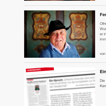
Fe
Oth
Wun
er i
imme
vo
Ein
Die
Kam