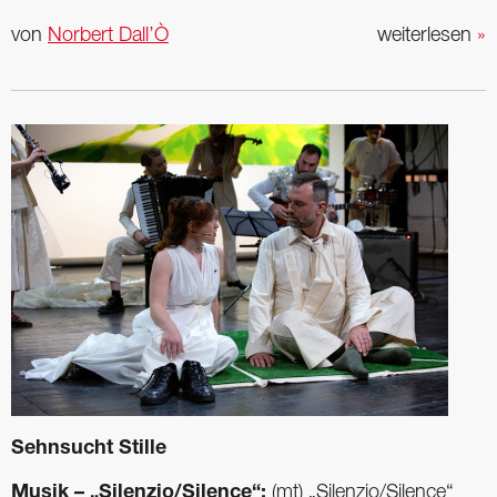
von
Norbert Dall’Ò
weiterlesen
»
Sehnsucht Stille
Musik – „Silenzio/Silence“:
(mt) „Silenzio/Silence“