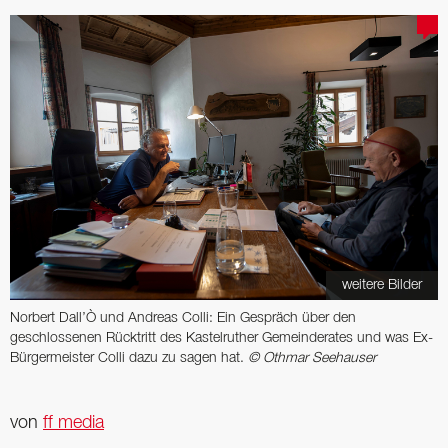
weitere Bilder
Norbert Dall’Ò und Andreas Colli: Ein Gespräch über den
geschlossenen Rücktritt des Kastelruther Gemeinderates und was Ex-
Bürgermeister Colli dazu zu sagen hat.
© Othmar Seehauser
von
ff media