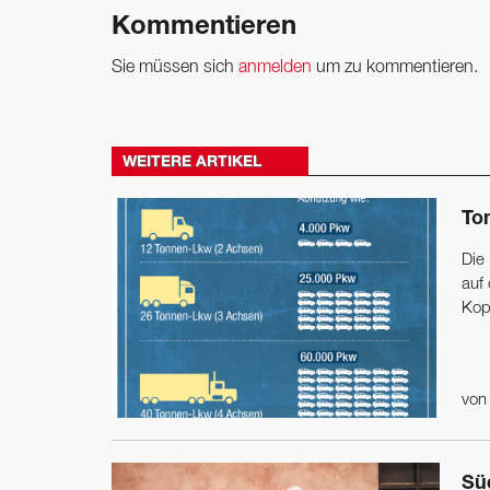
Kommentieren
Sie müssen sich
anmelden
um zu kommentieren.
WEITERE ARTIKEL
To
Die
auf
Kop
vo
Süd