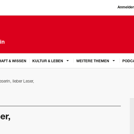
Anmelde
in
AFT & WISSEN
KULTUR & LEBEN
WEITERE THEMEN
PODC
serin, lieber Leser,
er,