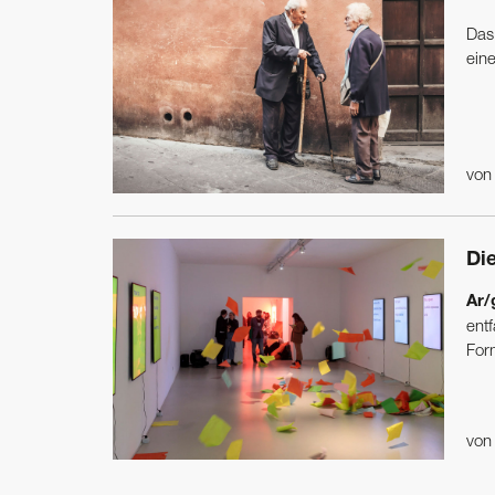
Das
eine
vo
Di
Ar/
entf
For
vo