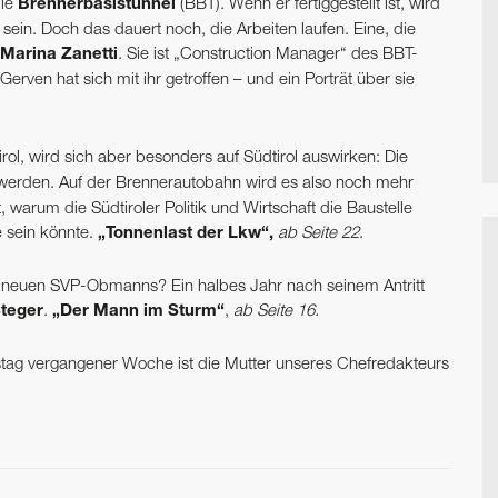
lle
Brennerbasistunnel
(BBT). Wenn er fertiggestellt ist, wird
sein. Doch das dauert noch, die Arbeiten laufen. Eine, die
Marina Zanetti
. Sie ist „Construction Manager“ des BBT-
rven hat sich mit ihr getroffen – und ein Porträt über sie
tirol, wird sich aber besonders auf Südtirol auswirken: Die
werden. Auf der Brennerautobahn wird es also noch mehr
, warum die Südtiroler Politik und Wirtschaft die Baustelle
 sein könnte.
„Tonnenlast der Lkw“,
ab Seite 22
.
s neuen SVP-Obmanns? Ein halbes Jahr nach seinem Antritt
Steger
.
„Der Mann im Sturm“
,
ab Seite 16.
g vergangener Woche ist die Mutter unseres Chefredakteurs