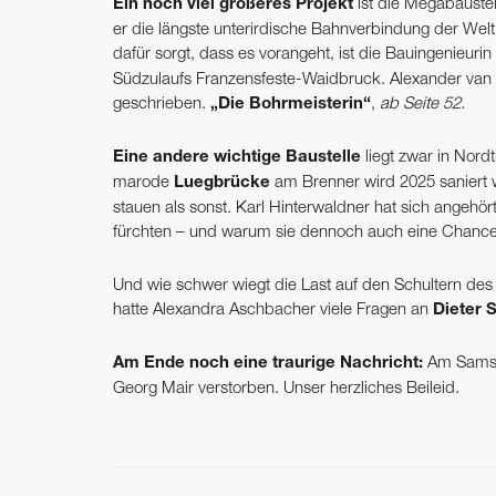
Ein noch viel größeres Projekt
ist die Megabauste
er die längste unterirdische Bahnverbindung der Welt 
dafür sorgt, dass es vorangeht, ist die Bauingenieurin
Südzulaufs Franzensfeste-Waidbruck. Alexander van Ge
geschrieben.
„Die Bohrmeisterin“
,
ab Seite 52.
Eine andere wichtige Baustelle
liegt zwar in Nord
marode
Luegbrücke
am Brenner wird 2025 saniert 
stauen als sonst. Karl Hinterwaldner hat sich angehört
fürchten – und warum sie dennoch auch eine Chance
Und wie schwer wiegt die Last auf den Schultern de
hatte Alexandra Aschbacher viele Fragen an
Dieter 
Am Ende noch eine traurige Nachricht:
Am Samsta
Georg Mair verstorben. Unser herzliches Beileid.