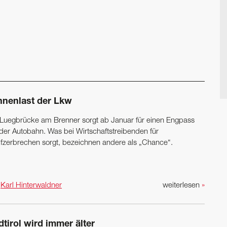
nnenlast der Lkw
 Luegbrücke am Brenner sorgt ab Januar für einen Engpass
 der Autobahn. Was bei Wirtschaftstreibenden für
fzerbrechen sorgt, bezeichnen andere als „Chance“.
n
Karl Hinterwaldner
weiterlesen
»
tirol wird immer älter