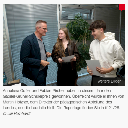
weitere Bilder
Annalena Gufler und Fabian Pircher haben in diesem Jahr den
Gabriel-­Grüner-Schülerpreis ­gewonnen. Überreicht wurde er ihnen von
Martin ­Holzner, dem Direktor der pädagogischen Abteilung des
Landes, der die Laudatio hielt. Die Reportage finden Sie in ff 21/26.
© Ulli Reinhardt