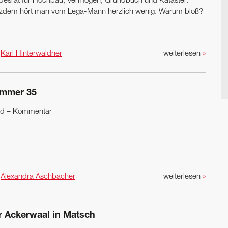
desrat für Hochbau, Vermögen, Grundbuch und Kataster.
tzdem hört man vom Lega-Mann herzlich wenig. Warum bloß?
n
Karl Hinterwaldner
weiterlesen
»
mmer 35
d – Kommentar
n
Alexandra Aschbacher
weiterlesen
»
r Ackerwaal in Matsch