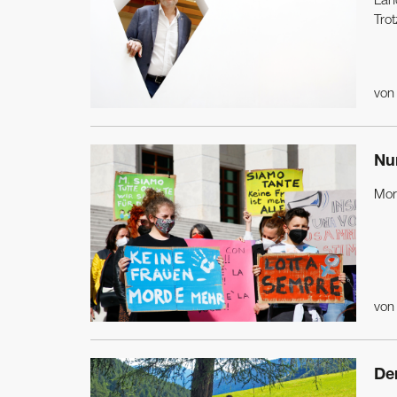
Lan
Tro
vo
Nu
Mor
vo
De