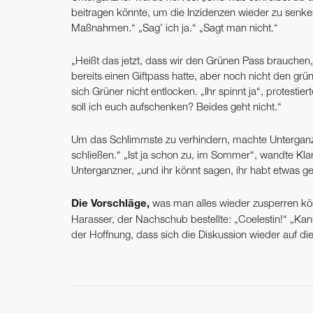
beitragen könnte, um die Inzidenzen wieder zu senken
Maßnahmen.“ „Sag’ ich ja.“ „Sagt man nicht.“
„Heißt das jetzt, dass wir den Grünen Pass brauchen
bereits einen Giftpass hatte, aber noch nicht den gr
sich Grüner nicht entlocken. „Ihr spinnt ja“, protestie
soll ich euch aufschenken? Beides geht nicht.“
Um das Schlimmste zu verhindern, machte Unterganzn
schließen.“ „Ist ja schon zu, im Sommer“, wandte Klar
Unterganzner, „und ihr könnt sagen, ihr habt etwas g
Die Vorschläge,
was man alles wieder zusperren könn
Harasser, der Nachschub bestellte: „Coelestin!“ „Kann
der Hoffnung, dass sich die Diskussion wieder auf die