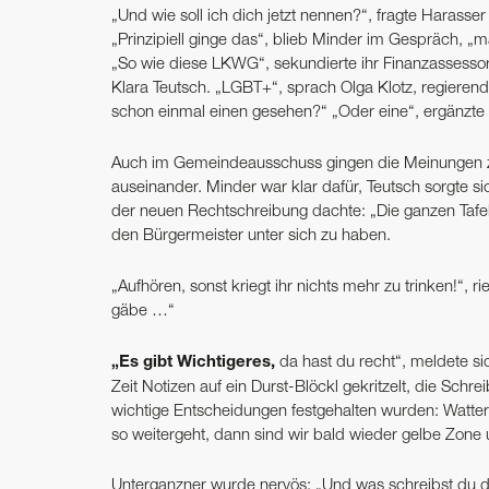
„Und wie soll ich dich jetzt nennen?“, fragte Harasser
„Prinzipiell ginge das“, blieb Minder im Gespräch,
„So wie diese LKWG“, sekundierte ihr Finanzassessori
Klara Teutsch. „LGBT+“, sprach Olga Klotz, regieren
schon einmal einen gesehen?“ „Oder eine“, ergänzte 
Auch im Gemeindeausschuss gingen die Meinungen z
auseinander. Minder war klar dafür, Teutsch sorgte s
der neuen Rechtschreibung dachte: „Die ganzen Tafeln
den Bürgermeister unter sich zu haben.
„Aufhören, sonst kriegt ihr nichts mehr zu trinken!“, r
gäbe …“
„Es gibt Wichtigeres,
da hast du recht“, meldete si
Zeit Notizen auf ein Durst-Blöckl gekritzelt, die Schr
wichtige Entscheidungen festgehalten wurden: Watterg
so weitergeht, dann sind wir bald wieder gelbe Zone
Unterganzner wurde nervös: „Und was schreibst du 