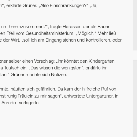
“, erklärte Grüner. „Also Einschränkungen?“ „Ja,
, um hereinzukommen?“, fragte Harasser, der als Bauer
ünen Pfeil vom Gesundheitsministerium. „Möglich.“ Mehr ließ
rte der Wirt, „soll ich am Eingang stehen und kontrollieren, oder
er selber einen Vorschlag: „Ihr könntet den Kindergarten
a Teutsch ein. „Das wissen die wenigsten“, erklärte ihr
etan.“ Grüner machte sich Notizen.
te, häuften sich gefährlich. Da kam der hilfreiche Ruf von
st ruhig Fräulein zu mir sagen“, antwortete Unterganzner, in
 Anrede -verlagerte.