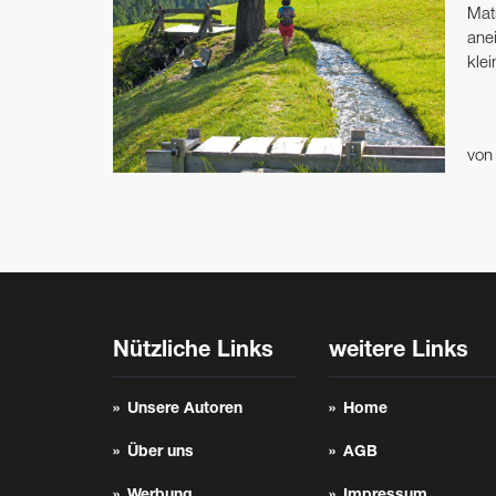
Mat
ane
klei
vo
Nützliche Links
weitere Links
Unsere Autoren
Home
Über uns
AGB