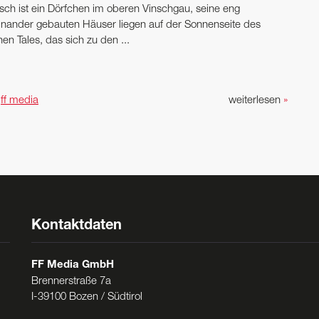
sch ist ein Dörfchen im oberen Vinschgau, seine eng
inander gebauten Häuser liegen auf der Sonnenseite des
nen Tales, das sich zu den ...
n
ff media
weiterlesen
»
Kontaktdaten
FF Media GmbH
Brennerstraße 7a
I-39100 Bozen / Südtirol