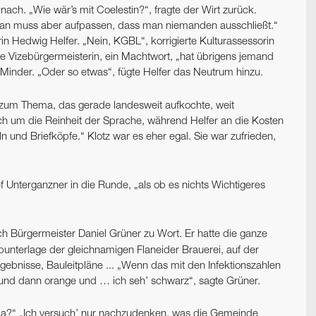
 nach. „Wie wär’s mit Coelestin?“, fragte der Wirt zurück.
 „man muss aber aufpassen, dass man niemanden ausschließt.“
n Hedwig Helfer. „Nein, KGBL“, korrigierte Kulturassessorin
de Vizebürgermeisterin, ein Machtwort, „hat übrigens jemand
Minder. „Oder so etwas“, fügte Helfer das Neutrum hinzu.
um Thema, das gerade landesweit aufkochte, weit
ich um die Reinheit der Sprache, während Helfer an die Kosten
 und Briefköpfe.“ Klotz war es eher egal. Sie war zufrieden,
ief Unterganzner in die Runde, „als ob es nichts Wichtigeres
ch Bürgermeister Daniel Grüner zu Wort. Er hatte die ganze
eibunterlage der gleichnamigen Flaneider Brauerei, auf der
ebnisse, Bauleitpläne ... „Wenn das mit den Infektionszahlen
 und dann orange und … ich seh’ schwarz“, sagte Grüner.
da?“ „Ich versuch’ nur nachzudenken, was die Gemeinde