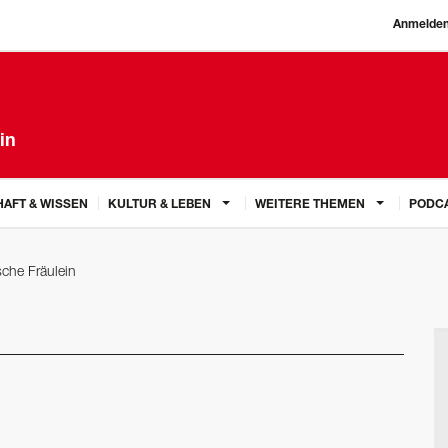
Anmelde
in
AFT & WISSEN
KULTUR & LEBEN
WEITERE THEMEN
PODC
sche Fräulein