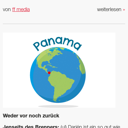
von
ff media
weiterlesen
»
Weder vor noch zurück
Jenseits des Brenners:
(ul) Darién ist ein so gut wie