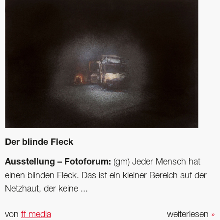
Der blinde Fleck
Ausstellung – Fotoforum:
(gm) Jeder Mensch hat
einen blinden Fleck. Das ist ein kleiner Bereich auf der
Netzhaut, der keine ...
von
ff media
weiterlesen
»