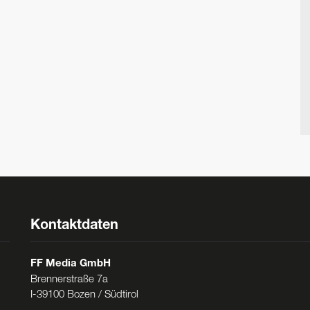
Kontaktdaten
FF Media GmbH
Brennerstraße 7a
I-39100 Bozen / Südtirol