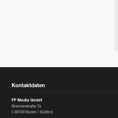
Kontaktdaten
FF Media GmbH
Brennerstraße 7a
I-39100 Bozen / Südtirol