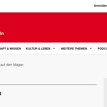
Anmelde
in
AFT & WISSEN
KULTUR & LEBEN
WEITERE THEMEN
PODC
k auf dem Magen
n