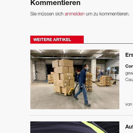
Kommentieren
Sie müssen sich
anmelden
um zu kommentieren.
WEITERE ARTIKEL
Er
Cor
gew
Caus
vo
Au