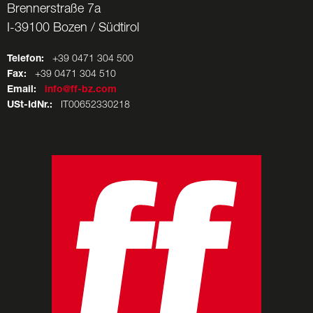
Brennerstraße 7a
I-39100 Bozen / Südtirol
Telefon:
+39 0471 304 500
Fax:
+39 0471 304 510
Email:
info@ff-bz.com
USt-IdNr.:
IT00652330218