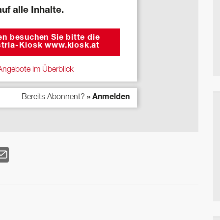
auf alle Inhalte.
n besuchen Sie bitte die
tria-Kiosk www.kiosk.at
ngebote im Überblick
Bereits Abonnent?
» Anmelden