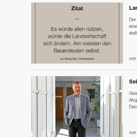
Lan
Der
ein
stell
vo
Se
Gest
Abge
Dac
vo