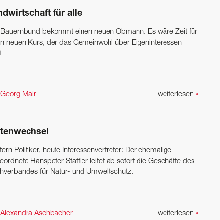
dwirtschaft für alle
 Bauernbund bekommt einen neuen Obmann. Es wäre Zeit für
en neuen Kurs, der das Gemeinwohl über Eigeninteressen
t.
n
Georg Mair
weiterlesen
»
itenwechsel
ern Politiker, heute Interessenvertreter: Der ehemalige
ordnete Hanspeter ­Staffler leitet ab sofort die Geschäfte des
hverbandes für Natur- und Umweltschutz.
n
Alexandra Aschbacher
weiterlesen
»