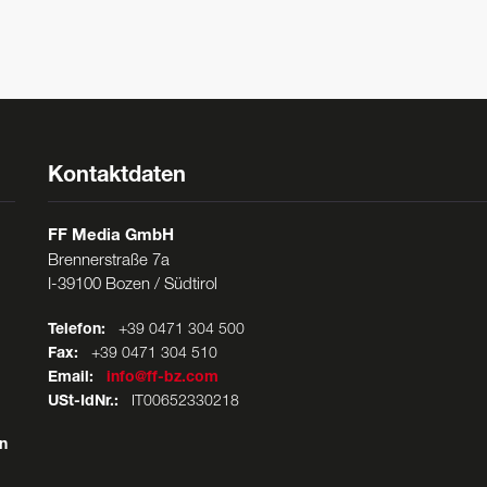
Kontaktdaten
FF Media GmbH
Brennerstraße 7a
I-39100 Bozen / Südtirol
Telefon:
+39 0471 304 500
Fax:
+39 0471 304 510
Email:
info@ff-bz.com
USt-IdNr.:
IT00652330218
n