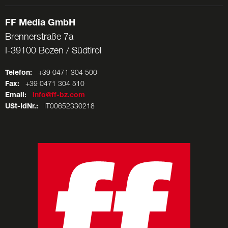
FF Media GmbH
Brennerstraße 7a
I-39100 Bozen / Südtirol
Telefon:
+39 0471 304 500
Fax:
+39 0471 304 510
Email:
info@ff-bz.com
USt-IdNr.:
IT00652330218