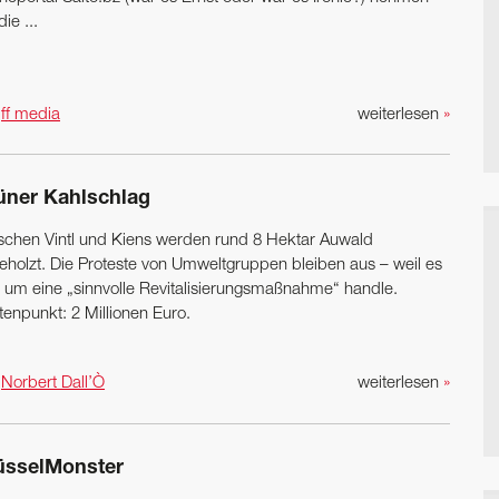
die ...
n
ff media
weiterlesen
»
üner Kahlschlag
schen Vintl und Kiens werden rund 8 Hektar Auwald
eholzt. Die Proteste von Umweltgruppen bleiben aus – weil es
 um eine „sinnvolle ­Revitalisierungs­­maßnahme“ handle.
tenpunkt: 2 Millionen Euro.
n
Norbert Dall’Ò
weiterlesen
»
üsselMonster