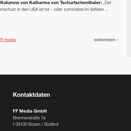
Kolumne von Katharina von Tschurtschenthaler:
„Der
nschutz in den USA ist tot – oder zumindest im tiefsten ...
n
ff media
weiterlesen
»
Kontaktdaten
FF Media GmbH
Brennerstraße 7a
I-39100 Bozen / Südtirol