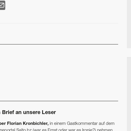
n Brief an unsere Leser
ber Florian Kronbichler,
in einem Gastkommentar auf dem
ineportal Salto.bz (war es Ernst oder war es Ironie?) nehmen