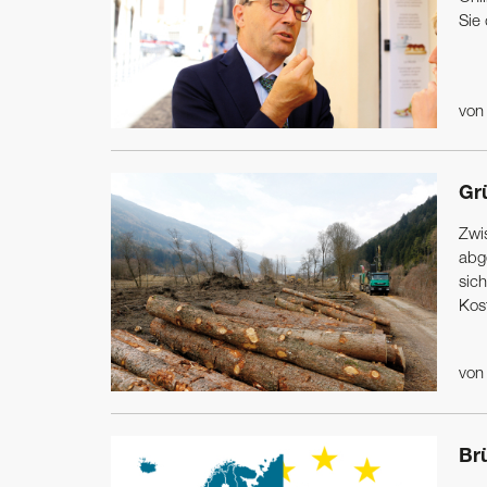
Sie 
vo
Gr
Zwi
abg
sich
Kos
vo
Br